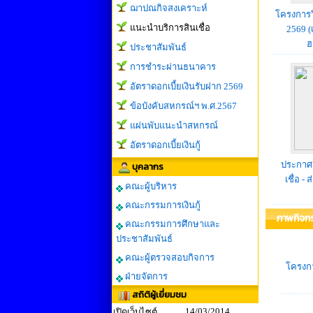
ฌาปณกิจสงเคราะห์
โครงการวิ
แนะนำบริการสินเชื่อ
2569 (
ฮ
ประชาสัมพันธ์
การชำระผ่านธนาคาร
อัตราดอกเบี้ยเงินรับฝาก 2569
ข้อบังคับสหกรณ์ฯ พ.ศ.2567
แผ่นพับแนะนำสหกรณ์
อัตราดอกเบี้ยเงินกู้
ประกาศร
บุคลากร
เชื่อ -
คณะผู้บริหาร
คณะกรรมการเงินกู้
ภาพกิจก
คณะกรรมการศึกษาและ
ประชาสัมพันธ์
คณะผู้ตรวจสอบกิจการ
โครงกา
ฝ่ายจัดการ
สถิติผู้เยี่ยมชม
14/03/2014
เปิดเว็บไซต์