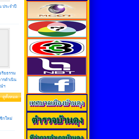
น ประจำปี
จริยธรรม
ารดำเนิน
ณ์ฯ
ดูทั้งหมด..
ชิกใหม่