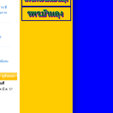
 ที่
ิจการ
9
ณ์และ
ดูทั้งหมด..
ันที่
4 มี.ค. 57