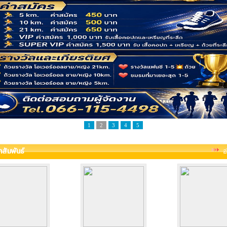
1
2
3
4
5
าสัมพันธ์
อ