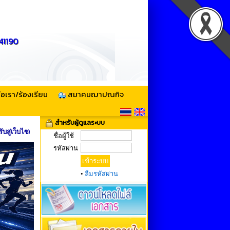
 41190
่อเรา/ร้องเรียน
สมาคมฌาปณกิจ
สำหรับผู้ดูแลระบบ
ู่เว็บไซด์สหกรณ์เครดิตยูเนียนบ้านดุงสามัคคี จำกัด
ชื่อผู้ใช้
รหัสผ่าน
•
ลืมรหัสผ่าน