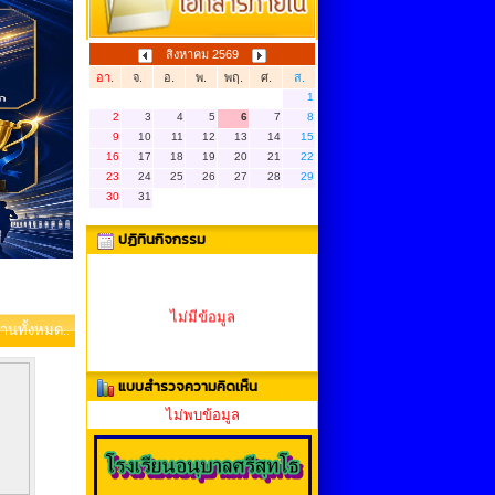
สิงหาคม 2569
อา.
จ.
อ.
พ.
พฤ.
ศ.
ส.
1
2
3
4
5
6
7
8
9
10
11
12
13
14
15
16
17
18
19
20
21
22
23
24
25
26
27
28
29
30
31
ปฏิทินกิจกรรม
ไม่มีข้อมูล
่านทั้งหมด..
แบบสำรวจความคิดเห็น
ไม่พบข้อมูล